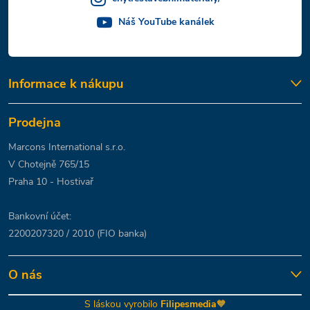
Náš YouTube kanálek
Informace k nákupu
Prodejna
Marcons International s.r.o.
V Chotejně 765/15
Praha 10 - Hostivař
Bankovní účet:
2200207320 / 2010 (FIO banka)
O nás
S láskou vyrobilo
Filipesmedia
🧡