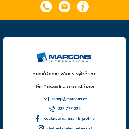
Z
á
p
a
t
Tým Marcons Int.
í
eshop
@
marcons.cz
227 777 222
Koukněte na náš FB profil :)
chytrestavebnimaterialy/