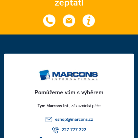
zeptat!
Z
á
p
a
t
Tým Marcons Int.
í
eshop
@
marcons.cz
227 777 222