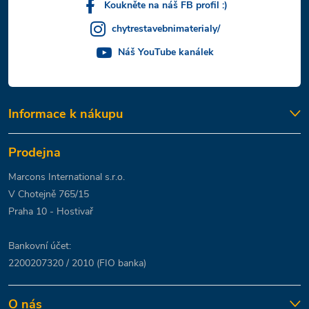
Koukněte na náš FB profil :)
chytrestavebnimaterialy/
Náš YouTube kanálek
Informace k nákupu
Prodejna
Marcons International s.r.o.
V Chotejně 765/15
Praha 10 - Hostivař
Bankovní účet:
2200207320 / 2010 (FIO banka)
O nás