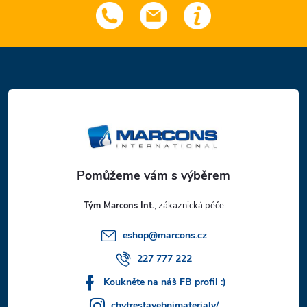
Z
á
p
a
t
Tým Marcons Int.
í
eshop
@
marcons.cz
227 777 222
Koukněte na náš FB profil :)
chytrestavebnimaterialy/