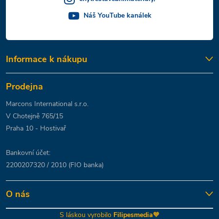
Náš YouTube kanálek
Informace k nákupu
Prodejna
Marcons International s.r.o.
V Chotejně 765/15
Praha 10 - Hostivař
Bankovní účet:
2200207320 / 2010 (FIO banka)
O nás
S láskou vyrobilo
Filipesmedia
🧡