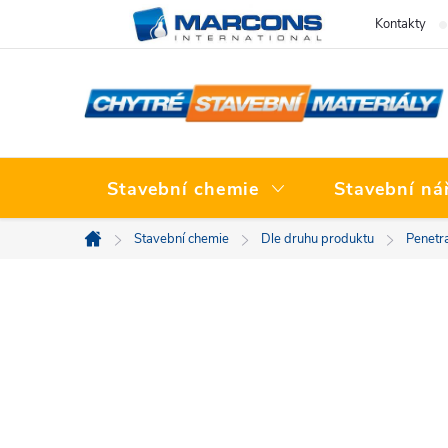
Přejít
Kontakty
na
obsah
Stavební chemie
Stavební ná
Stavební chemie
Dle druhu produktu
Penetr
Domů