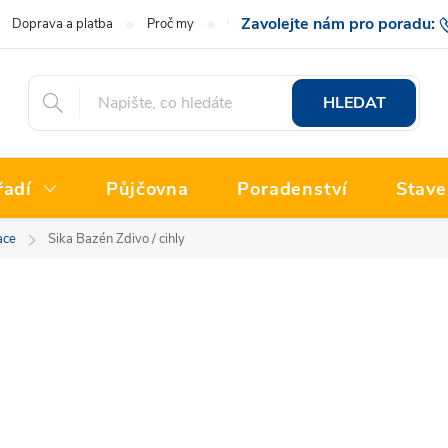
Doprava a platba
Proč my
O nás
Hodnocení obchodu
777 222
HLEDAT
řadí
Půjčovna
Poradenství
Stave
ace
Sika Bazén Zdivo / cihly