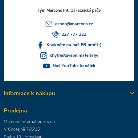
t
Tým Marcons Int.
í
eshop
@
marcons.cz
227 777 222
Koukněte na náš FB profil :)
chytrestavebnimaterialy/
Náš YouTube kanálek
Informace k nákupu
Prodejna
Marcons International s.r.o.
V Chotejně 765/15
Praha 10 - Hostivař