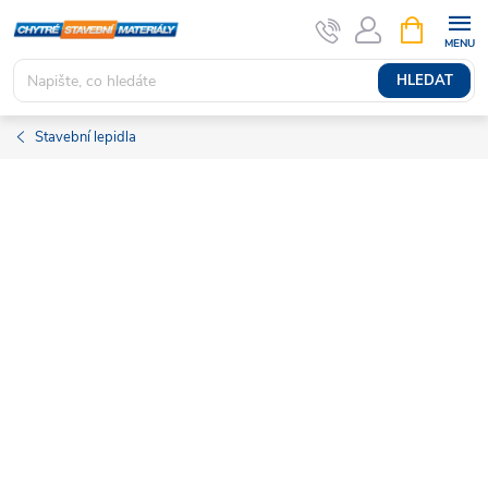
Přejít
NÁKUPNÍ
KOŠÍK
na
obsah
HLEDAT
Stavební lepidla