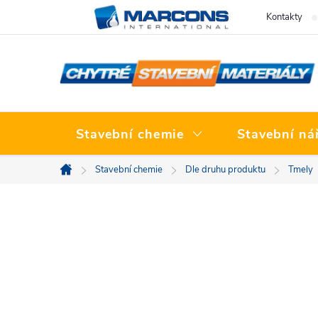
Přejít
Kontakty
na
obsah
Stavební chemie
Stavební ná
Stavební chemie
Dle druhu produktu
Tmely
Domů