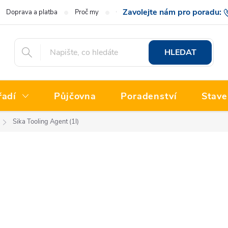
Doprava a platba
Proč my
O nás
Hodnocení obchodu
777 222
HLEDAT
řadí
Půjčovna
Poradenství
Stave
Sika Tooling Agent (1l)