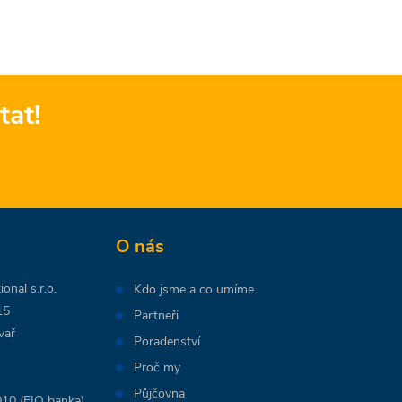
tat!
O nás
onal s.r.o.
Kdo jsme a co umíme
15
Partneři
vař
Poradenství
Proč my
Půjčovna
10 (FIO banka)