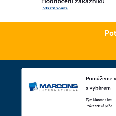
Hodnocení zákazníků
Zobrazit recenze
Pot
Z
á
p
Tým Marcons Int.
a