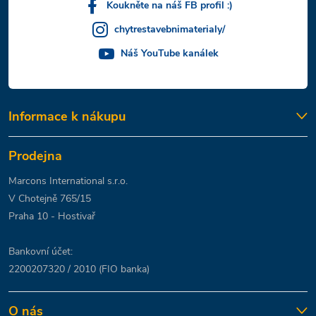
Koukněte na náš FB profil :)
chytrestavebnimaterialy/
Náš YouTube kanálek
Informace k nákupu
Prodejna
Marcons International s.r.o.
V Chotejně 765/15
Praha 10 - Hostivař
Bankovní účet:
2200207320 / 2010 (FIO banka)
O nás