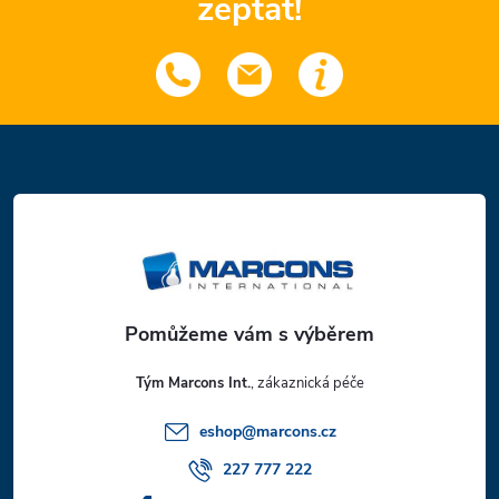
zeptat!
Z
á
p
a
t
Tým Marcons Int.
í
eshop
@
marcons.cz
227 777 222