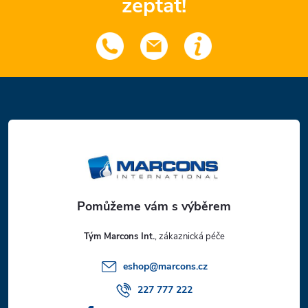
zeptat!
Z
á
p
a
t
Tým Marcons Int.
í
eshop
@
marcons.cz
227 777 222