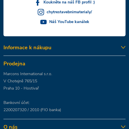
Koukněte na náš FB profil :)
chytrestavebnimaterialy/
Náš YouTube kanálek
Informace k nákupu
Prodejna
Marcons International s.r.o.
V Chotejně 765/15
Praha 10 - Hostivař
Bankovní účet:
2200207320 / 2010 (FIO banka)
O nás