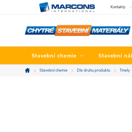
Přejít
Kontakty
na
obsah
Stavební chemie
Stavební ná
Stavební chemie
Dle druhu produktu
Tmely
Domů