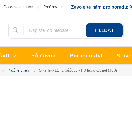
Doprava a platba
Proč my
O nás
Hodnocení obchodu
777 222
HLEDAT
řadí
Půjčovna
Poradenství
Stave
Pružné tmely
Sikaflex-11FC béžový - PU lepidlo/tmel (300ml)