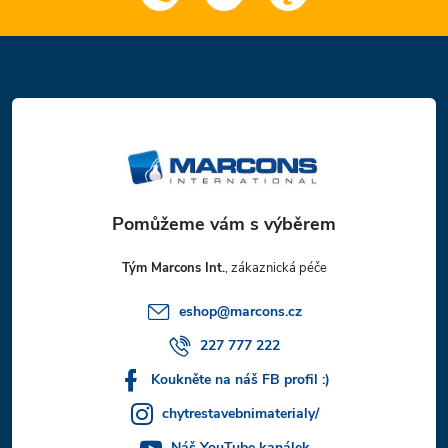
Z
á
p
a
t
Tým Marcons Int.
í
eshop
@
marcons.cz
227 777 222
Koukněte na náš FB profil :)
chytrestavebnimaterialy/
Náš YouTube kanálek