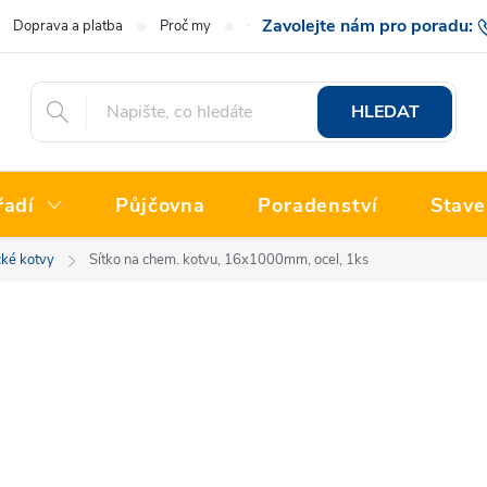
Doprava a platba
Proč my
O nás
Hodnocení obchodu
777 222
HLEDAT
řadí
Půjčovna
Poradenství
Stave
ké kotvy
Sítko na chem. kotvu, 16x1000mm, ocel, 1ks