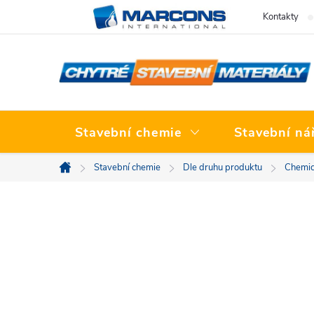
Přejít
Kontakty
na
obsah
Stavební chemie
Stavební ná
Stavební chemie
Dle druhu produktu
Chemic
Domů