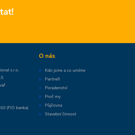
tat!
O nás
onal s.r.o.
Kdo jsme a co umíme
15
Partneři
vař
Poradenství
Proč my
Půjčovna
10 (FIO banka)
Stavební činnost