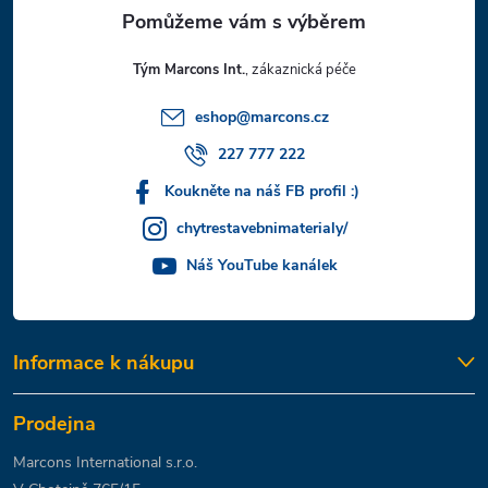
a
t
Tým Marcons Int.
í
eshop
@
marcons.cz
227 777 222
Koukněte na náš FB profil :)
chytrestavebnimaterialy/
Náš YouTube kanálek
Informace k nákupu
Prodejna
Marcons International s.r.o.