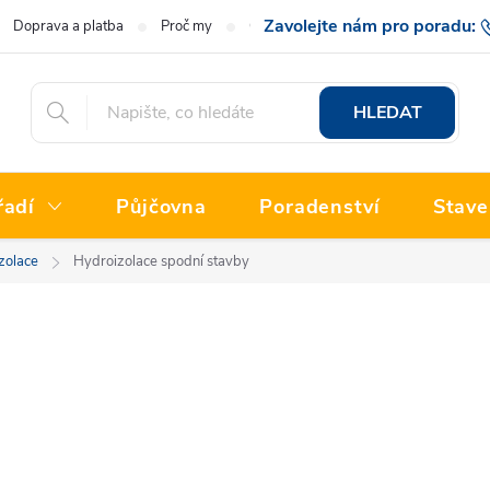
Doprava a platba
Proč my
O nás
Hodnocení obchodu
777 222
HLEDAT
řadí
Půjčovna
Poradenství
Stave
zolace
Hydroizolace spodní stavby