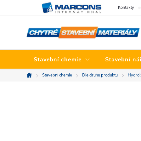
Přejít
Kontakty
na
obsah
Stavební chemie
Stavební ná
Stavební chemie
Dle druhu produktu
Hydroi
Domů