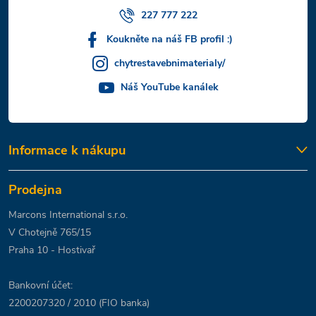
227 777 222
Koukněte na náš FB profil :)
chytrestavebnimaterialy/
Náš YouTube kanálek
Informace k nákupu
Prodejna
Marcons International s.r.o.
V Chotejně 765/15
Praha 10 - Hostivař
Bankovní účet:
2200207320 / 2010 (FIO banka)