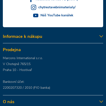
chytrestavebnimaterialy/
Náš YouTube kanálek
Informace k nákupu
Prodejna
Marcons International s.r.o.
V Chotejně 765/15
Praha 10 - Hostivař
Bankovní účet:
2200207320 / 2010 (FIO banka)
O nás