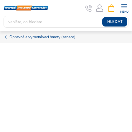
Přejít
NÁKUPNÍ
KOŠÍK
na
obsah
HLEDAT
Opravné a vyrovnávací hmoty (sanace)