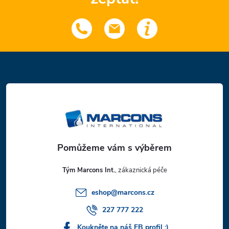
Z
á
p
a
t
Tým Marcons Int.
í
eshop
@
marcons.cz
227 777 222
Koukněte na náš FB profil :)