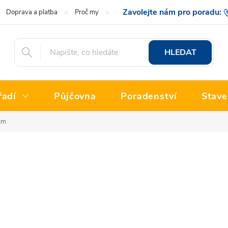
Doprava a platba
Proč my
O nás
Hodnocení obchodu
777 222
HLEDAT
řadí
Půjčovna
Poradenství
Stave
mm