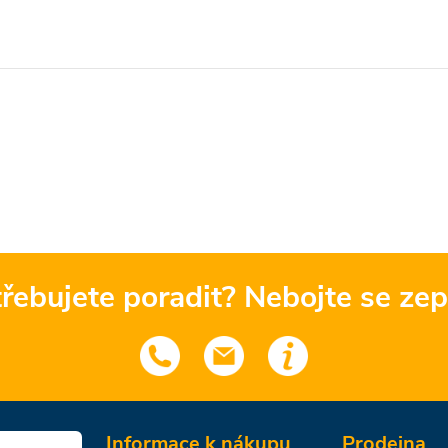
řebujete poradit? Nebojte se zep
Informace k nákupu
Prodejna