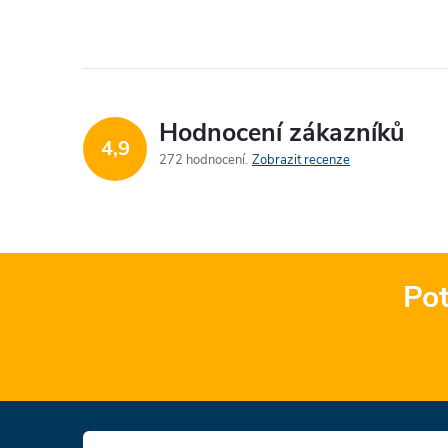
Hodnocení zákazníků
4,9
272 hodnocení
Zobrazit recenze
Pot
Z