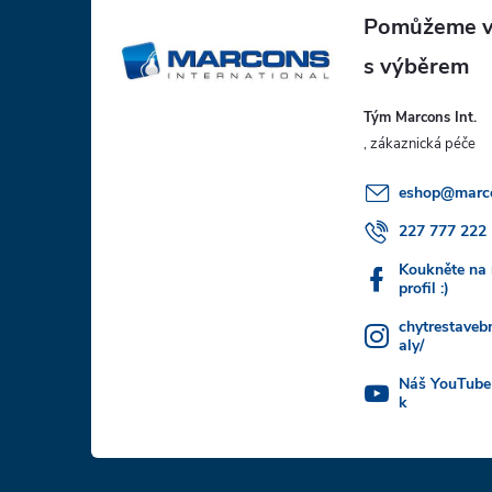
á
p
Tým Marcons Int.
a
t
eshop
@
marc
í
227 777 222
Koukněte na
profil :)
chytrestaveb
aly/
Náš YouTube
k