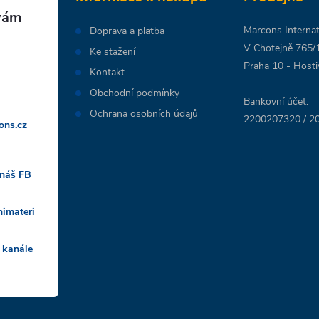
Marcons Internati
Doprava a platba
V Chotejně 765/
Ke stažení
Praha 10 - Hosti
Kontakt
Obchodní podmínky
Bankovní účet:
Ochrana osobních údajů
2200207320 / 20
ons.cz
 náš FB
nimateri
 kanále