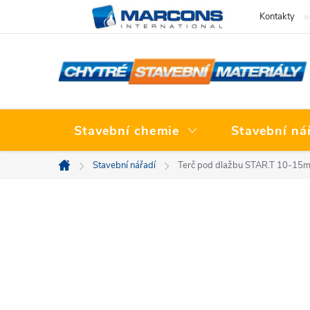
Přejít
Kontakty
na
obsah
Stavební chemie
Stavební ná
Stavební nářadí
Terč pod dlažbu STAR.T 10-15
Domů