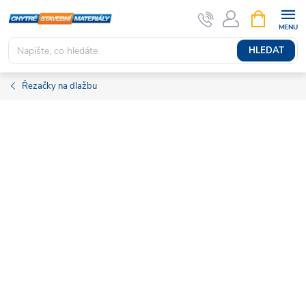
Přejít
NÁKUPNÍ
KOŠÍK
na
obsah
HLEDAT
Řezačky na dlažbu