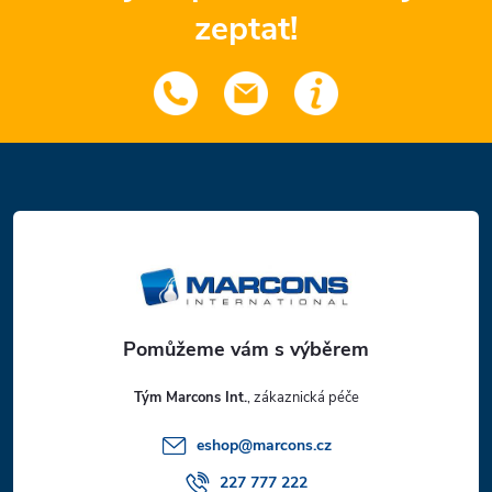
zeptat!
Z
á
p
a
t
Tým Marcons Int.
í
eshop
@
marcons.cz
227 777 222