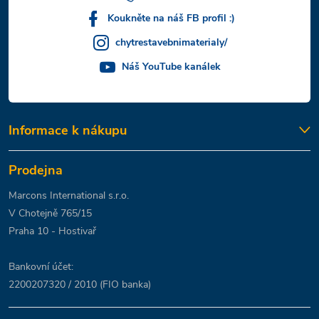
Koukněte na náš FB profil :)
chytrestavebnimaterialy/
Náš YouTube kanálek
Informace k nákupu
Prodejna
Marcons International s.r.o.
V Chotejně 765/15
Praha 10 - Hostivař
Bankovní účet:
2200207320 / 2010 (FIO banka)