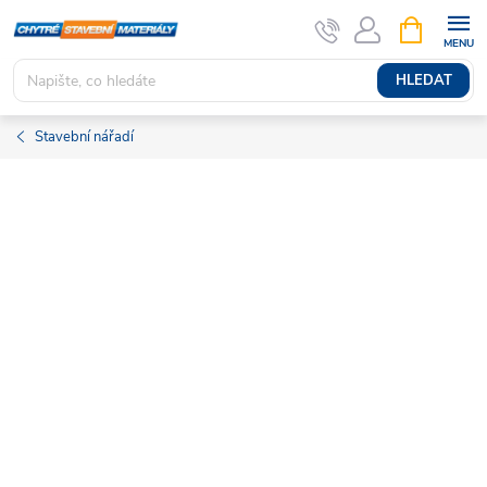
Přejít
NÁKUPNÍ
KOŠÍK
na
obsah
HLEDAT
Stavební nářadí