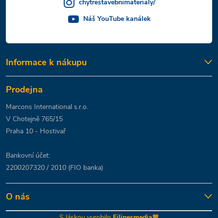
chytrestavebnimaterialy/
Náš YouTube kanálek
Informace k nákupu
Prodejna
Marcons International s.r.o.
V Chotejně 765/15
Praha 10 - Hostivař
Bankovní účet:
2200207320 / 2010 (FIO banka)
O nás
S láskou vyrobilo
Filipesmedia
🧡