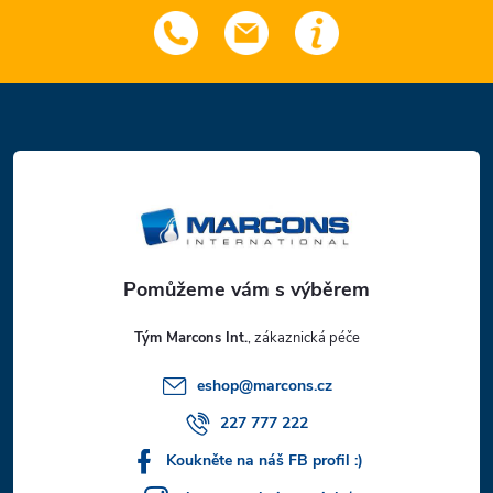
Z
á
p
a
t
Tým Marcons Int.
í
eshop
@
marcons.cz
227 777 222
Koukněte na náš FB profil :)