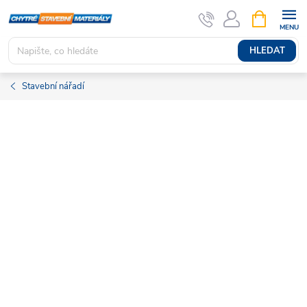
Přejít
NÁKUPNÍ
KOŠÍK
na
obsah
HLEDAT
Stavební nářadí