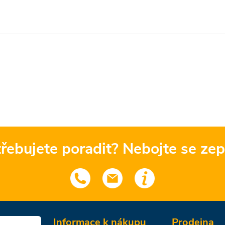
řebujete poradit? Nebojte se zep
Informace k nákupu
Prodejna