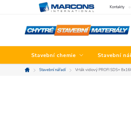
Přejít
Kontakty
na
obsah
Stavební chemie
Stavební ná
Stavební nářadí
Vrták vidiový PROFI SDS+ 8x1
Domů