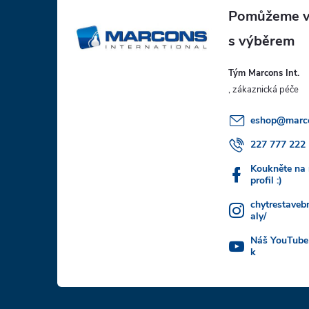
á
p
Tým Marcons Int.
a
t
eshop
@
marc
í
227 777 222
Koukněte na
profil :)
chytrestaveb
aly/
Náš YouTube
k