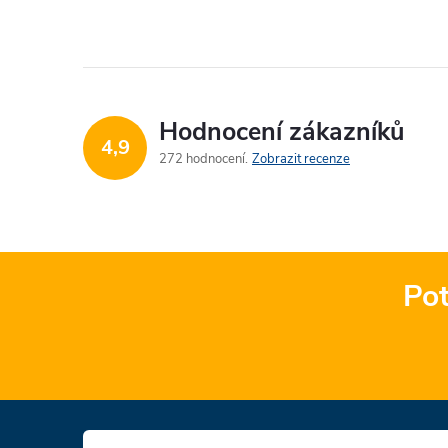
Hodnocení zákazníků
4,9
272 hodnocení
Zobrazit recenze
Pot
Z