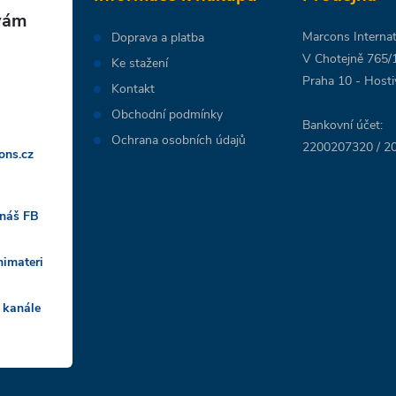
Marcons Internati
Doprava a platba
V Chotejně 765/
Ke stažení
Praha 10 - Hosti
Kontakt
Obchodní podmínky
Bankovní účet:
Ochrana osobních údajů
2200207320 / 20
ons.cz
 náš FB
nimateri
 kanále