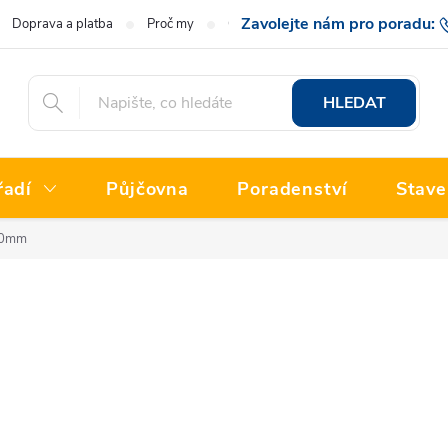
Doprava a platba
Proč my
O nás
Hodnocení obchodu
777 222
HLEDAT
řadí
Půjčovna
Poradenství
Stave
60mm