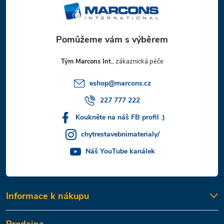
p
a
t
Tým Marcons Int.
í
eshop
@
marcons.cz
227 777 222
Koukněte na náš FB profil :)
chytrestavebnimaterialy/
Náš YouTube kanálek
Informace k nákupu
Prodejna