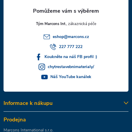
a
t
Tým Marcons Int.
í
eshop
@
marcons.cz
227 777 222
Koukněte na náš FB profil :)
chytrestavebnimaterialy/
Náš YouTube kanálek
Informace k nákupu
Prodejna
Marcons International s.r.o.