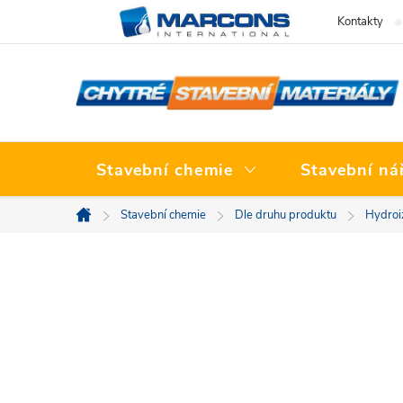
Přejít
Kontakty
na
obsah
Stavební chemie
Stavební ná
Stavební chemie
Dle druhu produktu
Hydroi
Domů