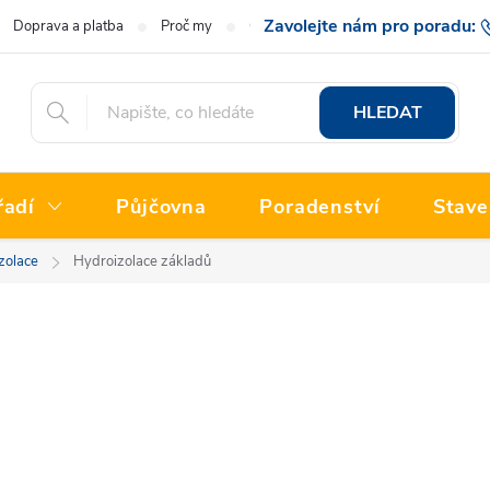
Doprava a platba
Proč my
O nás
Hodnocení obchodu
777 222
HLEDAT
řadí
Půjčovna
Poradenství
Stave
zolace
Hydroizolace základů