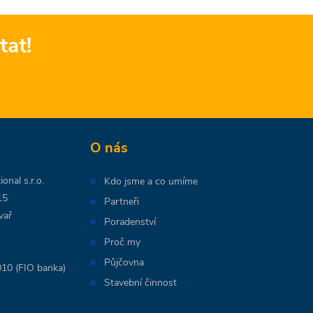
tat!
O nás
onal s.r.o.
Kdo jsme a co umíme
15
Partneři
vař
Poradenství
Proč my
Půjčovna
10 (FIO banka)
Stavební činnost