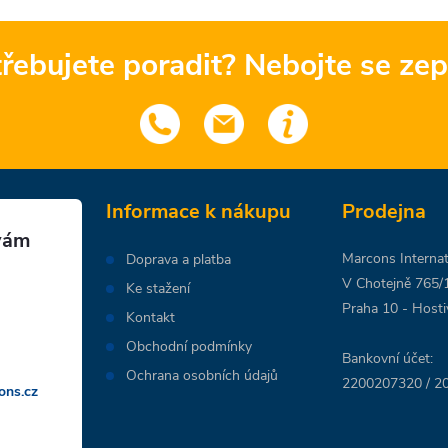
řebujete poradit? Nebojte se zep
Informace k nákupu
Prodejna
Marcons Internati
Doprava a platba
V Chotejně 765/
Ke stažení
Praha 10 - Hosti
Kontakt
Obchodní podmínky
Bankovní účet:
Ochrana osobních údajů
2200207320 / 20
ons.cz