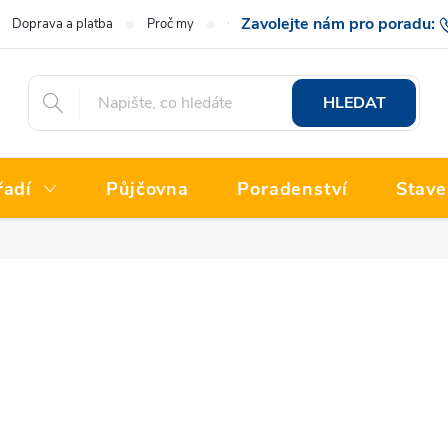
Doprava a platba
Proč my
O nás
Hodnocení obchodu
777 222
HLEDAT
řadí
Půjčovna
Poradenství
Stave