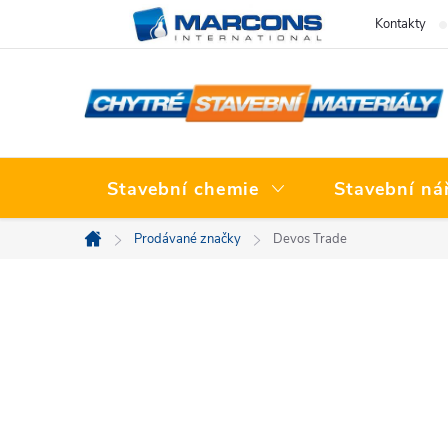
Přejít
Kontakty
na
obsah
Stavební chemie
Stavební ná
Prodávané značky
Devos Trade
Domů