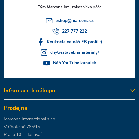
t
Tým Marcons Int.
í
eshop
@
marcons.cz
227 777 222
Koukněte na náš FB profil :)
chytrestavebnimaterialy/
Náš YouTube kanálek
Informace k nákupu
Prodejna
Marcons International s.r.o.
V Chotejně 765/15
Praha 10 - Hostivař