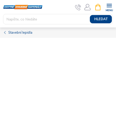
Přejít
NÁKUPNÍ
KOŠÍK
na
obsah
HLEDAT
Stavební lepidla