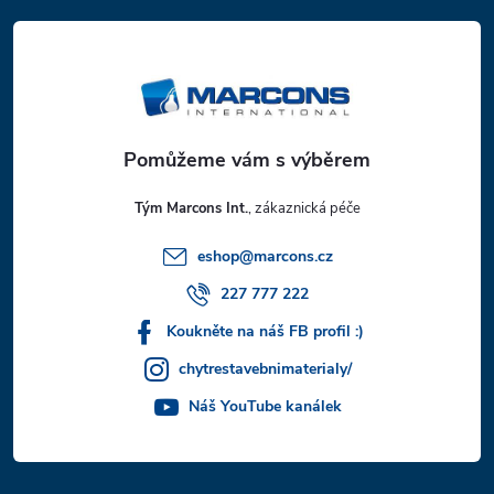
á
p
a
t
Tým Marcons Int.
í
eshop
@
marcons.cz
227 777 222
Koukněte na náš FB profil :)
chytrestavebnimaterialy/
Náš YouTube kanálek