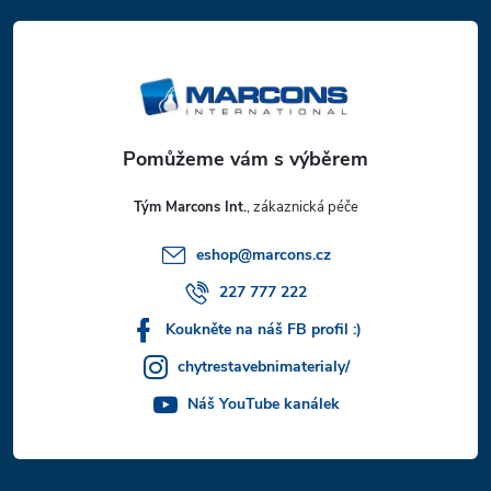
á
p
a
t
Tým Marcons Int.
í
eshop
@
marcons.cz
227 777 222
Koukněte na náš FB profil :)
chytrestavebnimaterialy/
Náš YouTube kanálek