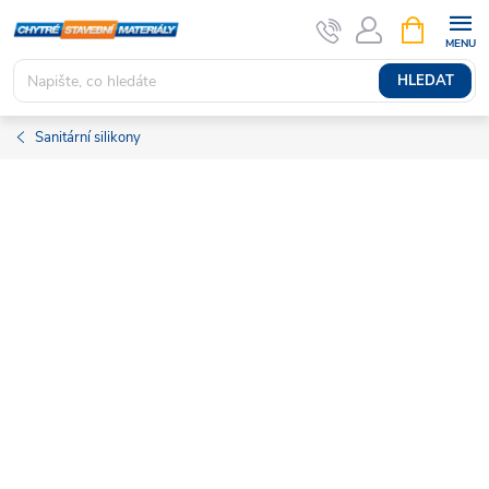
Přejít
NÁKUPNÍ
KOŠÍK
na
obsah
HLEDAT
Sanitární silikony