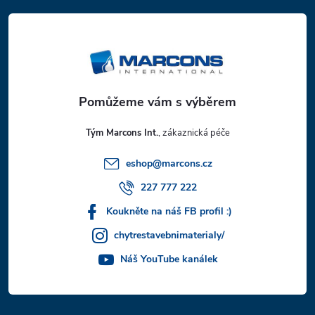
á
p
a
t
Tým Marcons Int.
í
eshop
@
marcons.cz
227 777 222
Koukněte na náš FB profil :)
chytrestavebnimaterialy/
Náš YouTube kanálek