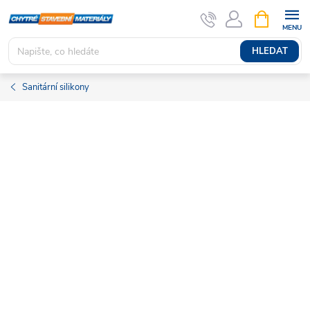
Přejít
NÁKUPNÍ
KOŠÍK
na
obsah
HLEDAT
Sanitární silikony