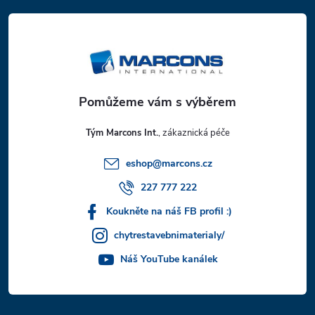
á
p
a
t
Tým Marcons Int.
í
eshop
@
marcons.cz
227 777 222
Koukněte na náš FB profil :)
chytrestavebnimaterialy/
Náš YouTube kanálek