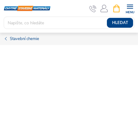
Přejít
NÁKUPNÍ
KOŠÍK
na
obsah
HLEDAT
Stavební chemie