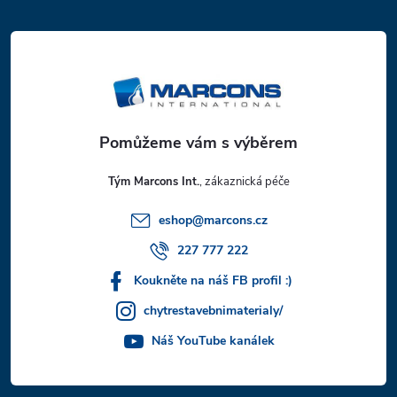
á
p
a
t
Tým Marcons Int.
í
eshop
@
marcons.cz
227 777 222
Koukněte na náš FB profil :)
chytrestavebnimaterialy/
Náš YouTube kanálek