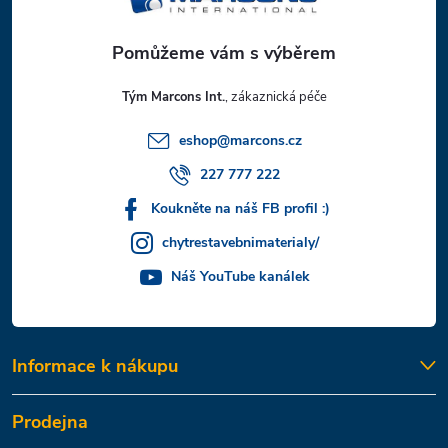
a
t
Tým Marcons Int.
í
eshop
@
marcons.cz
227 777 222
Koukněte na náš FB profil :)
chytrestavebnimaterialy/
Náš YouTube kanálek
Informace k nákupu
Prodejna