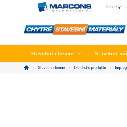
Přejít
Kontakty
na
obsah
Stavební chemie
Stavební ná
Stavební chemie
Dle druhu produktu
Impreg
Domů