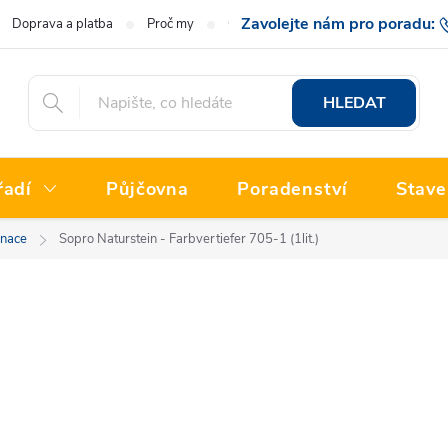
Doprava a platba
Proč my
O nás
Hodnocení obchodu
777 222
HLEDAT
řadí
Půjčovna
Poradenství
Stave
nace
Sopro Naturstein - Farbvertiefer 705-1 (1lit.)