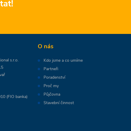
tat!
O nás
onal s.r.o.
Kdo jsme a co umíme
15
Partneři
vař
Poradenství
Proč my
Půjčovna
10 (FIO banka)
Stavební činnost