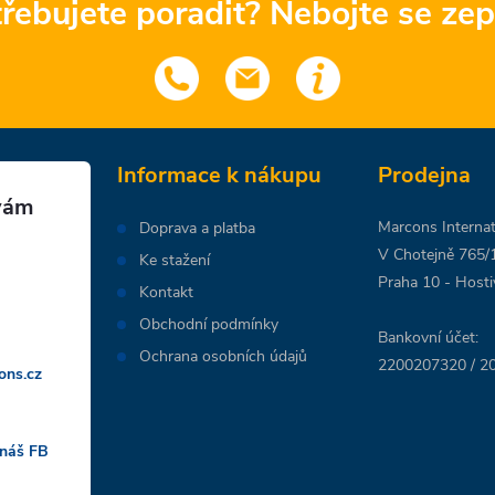
řebujete poradit? Nebojte se zep
Informace k nákupu
Prodejna
Marcons Internati
Doprava a platba
V Chotejně 765/
Ke stažení
Praha 10 - Hosti
Kontakt
Obchodní podmínky
Bankovní účet:
Ochrana osobních údajů
2200207320 / 20
ons.cz
 náš FB