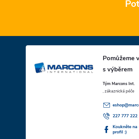
Pot
Z
á
p
Tým Marcons Int.
a
t
eshop
@
marc
í
227 777 222
Koukněte na
profil :)