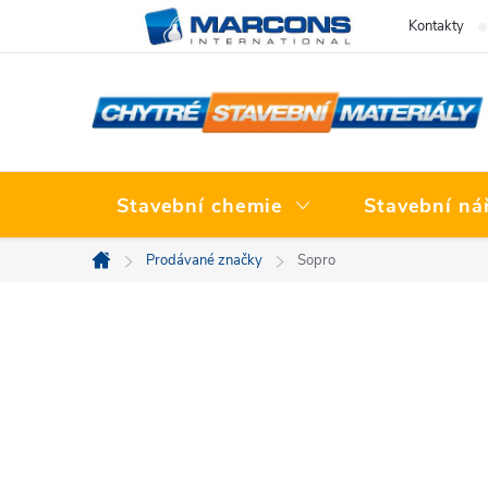
Přejít
Kontakty
na
obsah
Stavební chemie
Stavební ná
Prodávané značky
Sopro
Domů