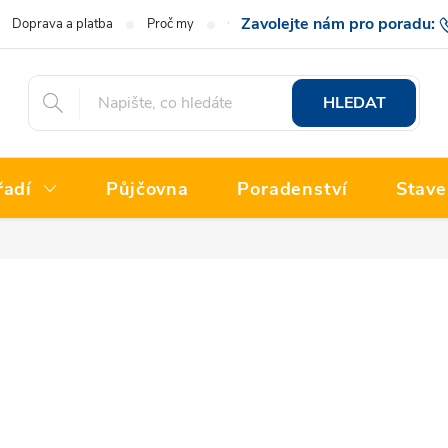
Doprava a platba
Proč my
O nás
Hodnocení obchodu
777 222
HLEDAT
řadí
Půjčovna
Poradenství
Stave