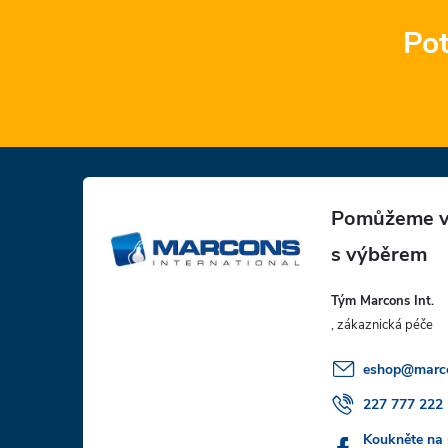
Pot
Z
á
p
Tým Marcons Int.
a
t
eshop
@
marc
í
227 777 222
Koukněte na