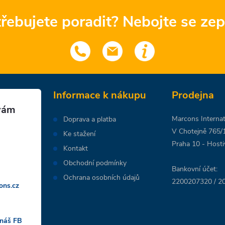
řebujete poradit? Nebojte se zep
Informace k nákupu
Prodejna
Marcons Internati
Doprava a platba
V Chotejně 765/
Ke stažení
Praha 10 - Hosti
Kontakt
Obchodní podmínky
Bankovní účet:
Ochrana osobních údajů
2200207320 / 20
ons.cz
 náš FB