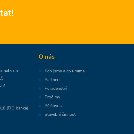
tat!
O nás
onal s.r.o.
Kdo jsme a co umíme
15
Partneři
vař
Poradenství
Proč my
Půjčovna
10 (FIO banka)
Stavební činnost