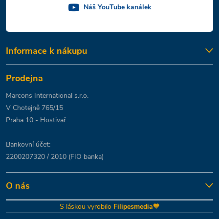
Náš YouTube kanálek
Informace k nákupu
Prodejna
Marcons International s.r.o.
V Chotejně 765/15
Praha 10 - Hostivař
Bankovní účet:
2200207320 / 2010 (FIO banka)
O nás
S láskou vyrobilo
Filipesmedia
🧡