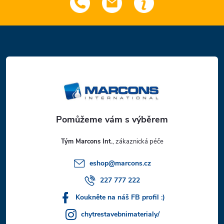
Z
á
p
a
t
Tým Marcons Int.
í
eshop
@
marcons.cz
227 777 222
Koukněte na náš FB profil :)
chytrestavebnimaterialy/